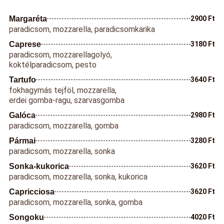
Margaréta
2900 Ft
paradicsom, mozzarella, paradicsomkarika
Caprese
3180 Ft
paradicsom, mozzarellagolyó,
koktélparadicsom, pesto
Tartufo
3640 Ft
fokhagymás tejföl, mozzarella,
erdei gomba-ragu, szarvasgomba
Galóca
2980 Ft
paradicsom, mozzarella, gomba
Pármai
3280 Ft
paradicsom, mozzarella, sonka
Sonka-kukorica
3620 Ft
paradicsom, mozzarella, sonka, kukorica
Capricciosa
3620 Ft
paradicsom, mozzarella, sonka, gomba
Songoku
4020 Ft