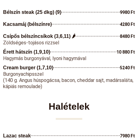
Bélszín steak (25 dkg) (9)
9980 Ft
Kacsamáj (bélszínre)
4280 Ft
Csípős bélszíncsíkok (3,6,11) 🌶️
8480 Ft
Zöldséges-tojásos rizzsel
Érett hátszín (1,9,10)
10 880 Ft
Hagymás burgonyával, lyoni hagymával
Cream burger (1,7,10)
5240 Ft
Burgonyachipsszel
(140 g. Angus húspogácsa, bacon, cheddar sajt, madársaláta,
kápiás remoulade)
Halételek
Lazac steak
7980 Ft