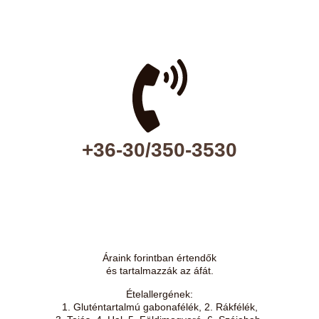
+36-30/350-3530
Áraink forintban értendők
és tartalmazzák az áfát.
Ételallergének
:
1. Gluténtartalmú gabonafélék, 2. Rákfélék,