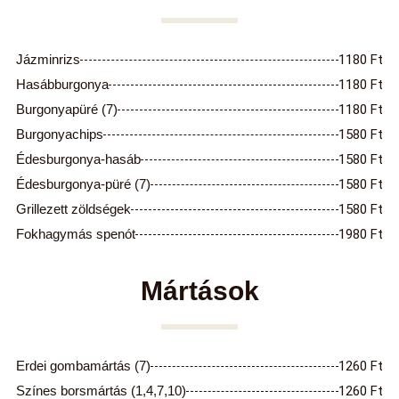
Jázminrizs
1180 Ft
Hasábburgonya
1180 Ft
Burgonyapüré (7)
1180 Ft
Burgonyachips
1580 Ft
Édesburgonya-hasáb
1580 Ft
Édesburgonya-püré (7)
1580 Ft
Grillezett zöldségek
1580 Ft
Fokhagymás spenót
1980 Ft
Mártások
Erdei gombamártás (7)
1260 Ft
Színes borsmártás (1,4,7,10)
1260 Ft