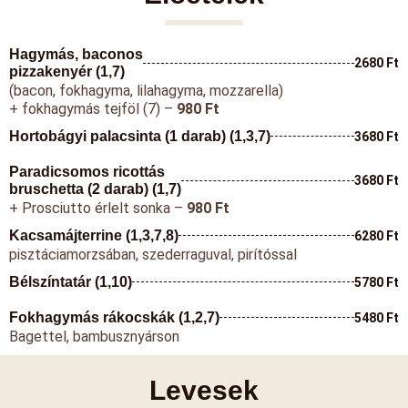
Hagymás, baconos
2680 Ft
pizzakenyér (1,7)
(bacon, fokhagyma, lilahagyma, mozzarella)
+ fokhagymás tejföl (7) –
980 Ft
Hortobágyi palacsinta (1 darab) (1,3,7)
3680 Ft
Paradicsomos ricottás
3680 Ft
bruschetta (2 darab) (1,7)
+ Prosciutto érlelt sonka –
980 Ft
Kacsamájterrine (1,3,7,8)
6280 Ft
pisztáciamorzsában, szederraguval, pirítóssal
Bélszíntatár (1,10)
5780 Ft
Fokhagymás rákocskák (1,2,7)
5480 Ft
Bagettel, bambusznyárson
Levesek