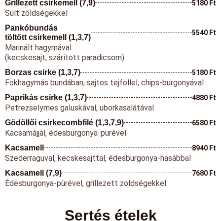
Grillezett csirkemell (7,9)
5180 Ft
Sült zöldségekkel
Pankóbundás
5540 Ft
töltött csirkemell (1,3,7)
Marinált hagymával
(kecskesajt, szárított paradicsom)
Borzas csirke (1,3,7)
5180 Ft
Fokhagymás bundában, sajtos tejföllel, chips-burgonyával
Paprikás csirke (1,3,7)
4880 Ft
Petrezselymes galuskával, uborkasalátával
Gödöllői csirkecombfilé (1,3,7,9)
6580 Ft
Kacsamájjal, édesburgonya-pürével
Kacsamell
8940 Ft
Szederraguval, kecskesajttal, édesburgonya-hasábbal
Kacsamell (7,9)
7680 Ft
Édesburgonya-pürével, grillezett zöldségekkel
Sertés ételek