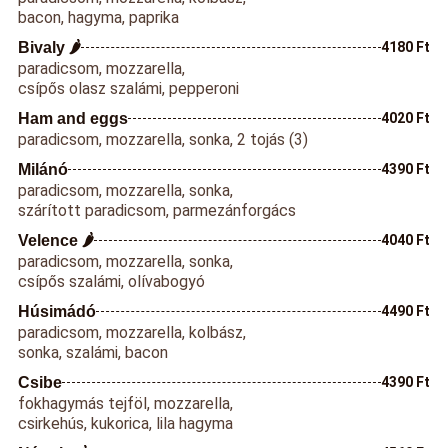
bacon, hagyma, paprika
Bivaly 🌶️
4180 Ft
paradicsom, mozzarella,
csípős olasz szalámi, pepperoni
Ham and eggs
4020 Ft
paradicsom, mozzarella, sonka, 2 tojás (3)
Milánó
4390 Ft
paradicsom, mozzarella, sonka,
szárított paradicsom, parmezánforgács
Velence 🌶️
4040 Ft
paradicsom, mozzarella, sonka,
csípős szalámi, olívabogyó
Húsimádó
4490 Ft
paradicsom, mozzarella, kolbász,
sonka, szalámi, bacon
Csibe
4390 Ft
fokhagymás tejföl, mozzarella,
csirkehús, kukorica, lila hagyma