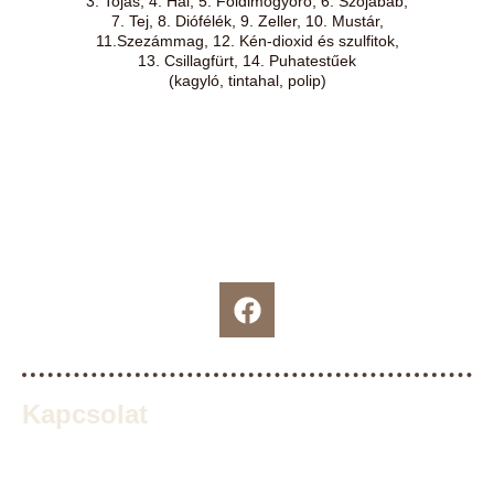
3. Tojás, 4. Hal,
5. Földimogyoró, 6. Szójabab,
7. Tej, 8. Diófélék, 9. Zeller, 10. Mustár,
11.Szezámmag,
12. Kén-dioxid és szulfitok,
13. Csillagfürt, 14. Puhatestűek
(kagyló, tintahal, polip)
Kapcsolat
+36-30/350-3530
+36-30/900-8507 (üzletvezető)