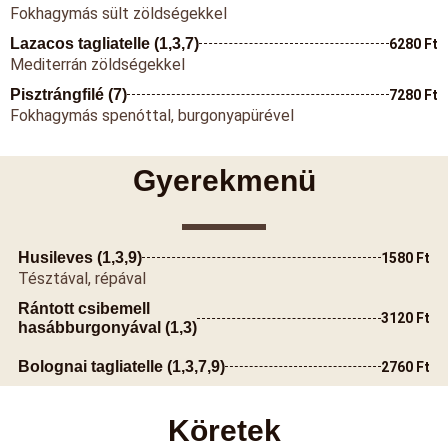
Fokhagymás sült zöldségekkel
Lazacos tagliatelle (1,3,7)
6280 Ft
Mediterrán zöldségekkel
Pisztrángfilé (7)
7280 Ft
Fokhagymás spenóttal, burgonyapürével
Gyerekmenü
Husileves (1,3,9)
1580 Ft
Tésztával, répával
Rántott csibemell
3120 Ft
hasábburgonyával (1,3)
Bolognai tagliatelle (1,3,7,9)
2760 Ft
Köretek