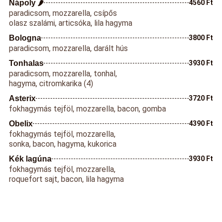
Nápoly 🌶️
4560 Ft
paradicsom, mozzarella, csípős
olasz szalámi, articsóka, lila hagyma
Bologna
3800 Ft
paradicsom, mozzarella, darált hús
Tonhalas
3930 Ft
paradicsom, mozzarella, tonhal,
hagyma, citromkarika (4)
Asterix
3720 Ft
fokhagymás tejföl, mozzarella, bacon, gomba
Obelix
4390 Ft
fokhagymás tejföl, mozzarella,
sonka, bacon, hagyma, kukorica
Kék lagúna
3930 Ft
fokhagymás tejföl, mozzarella,
roquefort sajt, bacon, lila hagyma