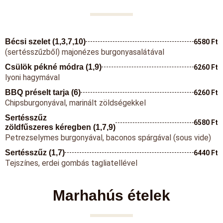
Bécsi szelet (1,3,7,10)
6580 Ft
(sertésszűzből) majonézes burgonyasalátával
Csülök pékné módra (1,9)
6260 Ft
lyoni hagymával
BBQ préselt tarja (6)
6260 Ft
Chipsburgonyával, marinált zöldségekkel
Sertésszűz
6580 Ft
zöldfűszeres kéregben (1,7,9)
Petrezselymes burgonyával, baconos spárgával (sous vide)
Sertésszűz (1,7)
6440 Ft
Tejszínes, erdei gombás tagliatellével
Marhahús ételek