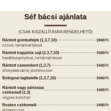
Séf bácsi ajánlata
(CSAK KISZÁLLÍTÁSRA RENDELHETŐ)
Rántott gombafejek (1,3,7,10)
2840 Ft
rizzsel, tartármártással
Rántott trappista sajt (1,3,7,10)
3040 Ft
hasábburgonyával, tartármártással
Rántott camembert (1,3,7)
3440 Ft
áfonyalekvárral, jázminrizzsel
Bolognai tagliatelle (1,3,7,10)
3040 Ft
Rántott vagy párizsias
3490 Ft
csirkemell (1,3)
vegyes körettel
Roston csirkemell
3490 Ft
jázminrizzsel