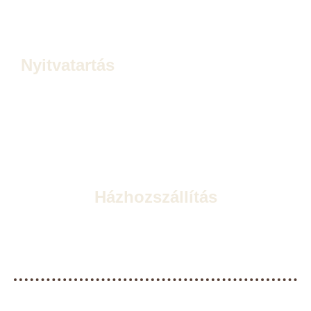
info@cream-cafe.hu
2220 Vecsés, Schweidel József u. 19.
Nyitvatartás
Hétfő: ZÁRVA
Kedd – vasárnap: 10:30-23:00
(Kívánságra tovább is)
Konyhazárás: 22:30
Házhozszállítás
Vecsés, Üllő, Gyál, Bp. XVIII. kerület
Keddtől vasárnapig: 10:30-tól 22:00-ig
„Jóllaktál? Ízlett az étel?
– Akkor