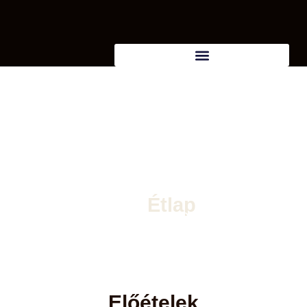
Étlap
Ízutazás 2004 óta
Előételek