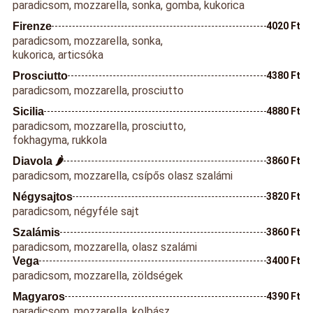
paradicsom, mozzarella, sonka, gomba, kukorica
Firenze
4020 Ft
paradicsom, mozzarella, sonka,
kukorica, articsóka
Prosciutto
4380 Ft
paradicsom, mozzarella, prosciutto
Sicilia
4880 Ft
paradicsom, mozzarella, prosciutto,
fokhagyma, rukkola
Diavola 🌶️
3860 Ft
paradicsom, mozzarella, csípős olasz szalámi
Négysajtos
3820 Ft
paradicsom, négyféle sajt
Szalámis
3860 Ft
paradicsom, mozzarella, olasz szalámi
Vega
3400 Ft
paradicsom, mozzarella, zöldségek
Magyaros
4390 Ft
paradicsom, mozzarella, kolbász,