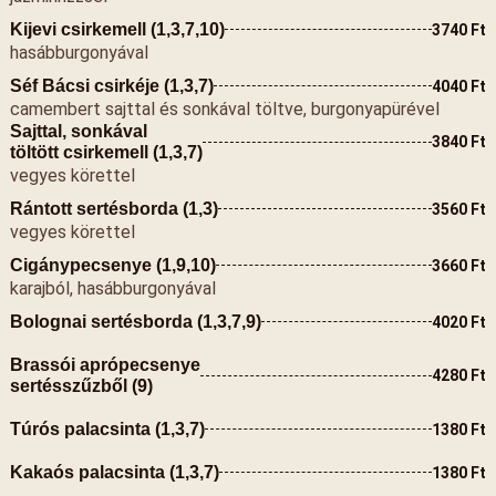
Kijevi csirkemell (1,3,7,10)
3740 Ft
hasábburgonyával
Séf Bácsi csirkéje (1,3,7)
4040 Ft
camembert sajttal és sonkával töltve, burgonyapürével
Sajttal, sonkával
3840 Ft
töltött csirkemell (1,3,7)
vegyes körettel
Rántott sertésborda (1,3)
3560 Ft
vegyes körettel
Cigánypecsenye (1,9,10)
3660 Ft
karajból, hasábburgonyával
Bolognai sertésborda (1,3,7,9)
4020 Ft
Brassói aprópecsenye
4280 Ft
sertésszűzből (9)
Túrós palacsinta (1,3,7)
1380 Ft
Kakaós palacsinta (1,3,7)
1380 Ft