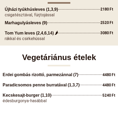
Újházi tyúkhúsleves (1,3,9)
2180 Ft
csigatésztával, fürjtojással
Marhagulyásleves (9)
2520 Ft
Tom Yum leves (2,4,6,14) 🌶️
3080 Ft
rákkal és csirkehússal
Vegetáriánus ételek
Erdei gombás rizottó, parmezánnal (7)
4480 Ft
Paradicsomos penne burratával (1,3,7)
4480 Ft
Kecskesajt-burger (1,10)
5240 Ft
édesburgonya-hasábbal