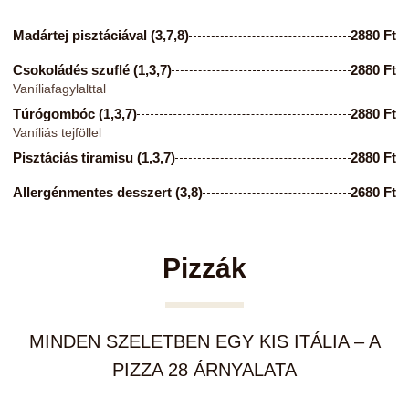
Madártej pisztáciával (3,7,8)
2880 Ft
Csokoládés szuflé (1,3,7)
2880 Ft
Vaníliafagylalttal
Túrógombóc (1,3,7)
2880 Ft
Vaníliás tejföllel
Pisztáciás tiramisu (1,3,7)
2880 Ft
Allergénmentes desszert (3,8)
2680 Ft
Pizzák
MINDEN SZELETBEN EGY KIS ITÁLIA – A
PIZZA 28 ÁRNYALATA