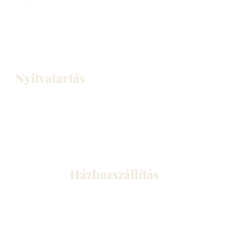
+36-30/350-3530
+36-30/900-8507 (üzletvezető)
info@cream-cafe.hu
2220 Vecsés, Schweidel József u. 19.
Nyitvatartás
Hétfő: ZÁRVA
Kedd – vasárnap: 10:30-23:00
(Kívánságra tovább is)
Konyhazárás: 22:30
Házhozszállítás
Vecsés, Üllő, Gyál, Bp. XVIII. kerület
Keddtől vasárnapig: 10:30-tól 22:00-ig