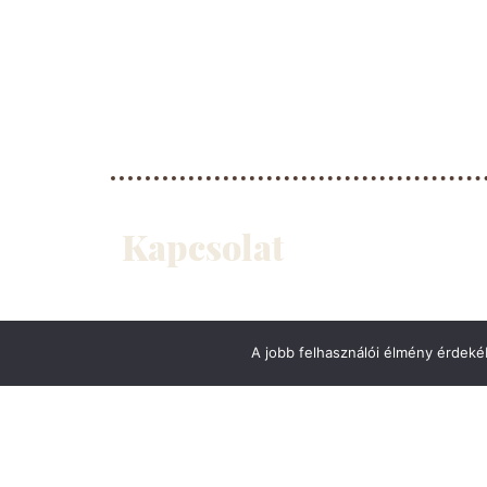
Kapcsolat
+36-30/350-3530
+36-30/900-8507 (üzletvezető)
A jobb felhasználói élmény érdekéb
info@cream-cafe.hu
2220 Vecsés, Schweidel József u. 19.
„Jóllaktál? Ízlett az étel?
– Akko