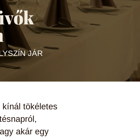
üvők
n
YSZÍN JÁR
n kínál
tökéletes
tésnapról,
agy akár egy