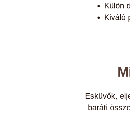
Külön 
Kiváló 
M
Esküvők,
elj
baráti össz