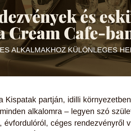
dezvények és esk
a Cream Cafe-ba
ES ALKALMAKHOZ KÜLÖNLEGES HEL
 Kispatak partján, idilli környezetbe
minden alkalomra – legyen szó
szüle
l, évfordulóról, céges rendezvényről
v