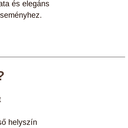
ata és elegáns
 eseményhez.
?
t
ső helyszín