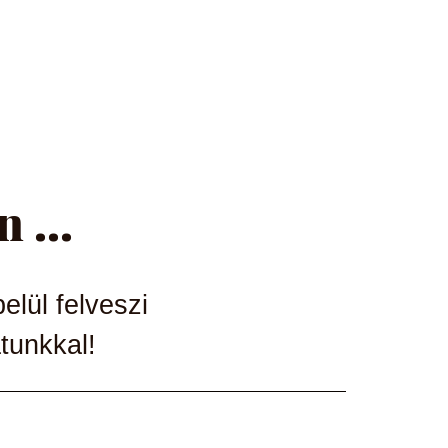
 ...
elül felveszi
tunkkal!