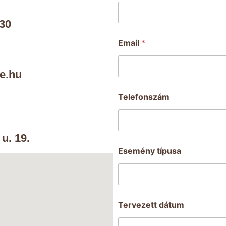
30
Email
*
e.hu
Ü
Telefonszám
z
e
n
e
u. 19.
t
t
Esemény típusa
í
p
u
s
a
N
Tervezett dátum
é
v