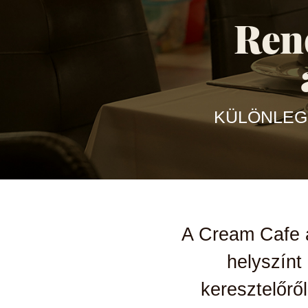
Ren
KÜLÖNLEG
A
Cream Cafe
a
helyszínt
keresztelőrő