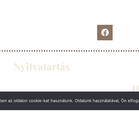
Nyitvatartás
Hétfő: ZÁRVA
H
Kedd – vasárnap: 10:30-23:00
(Kívánságra tovább is)
Vec
en az oldalon cookie-kat használunk. Oldalunk használatával, Ön elfoga
Konyhazárás: 22:30
Ked
r tudod, hová gyere legközelebb is. – V