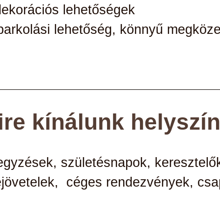
dekorációs lehetőségek
parkolási lehetőség, könnyű megköze
ire kínálunk helyszín
egyzések,
születésnapok,
keresztelő
ejövetelek,
céges rendezvények,
csa