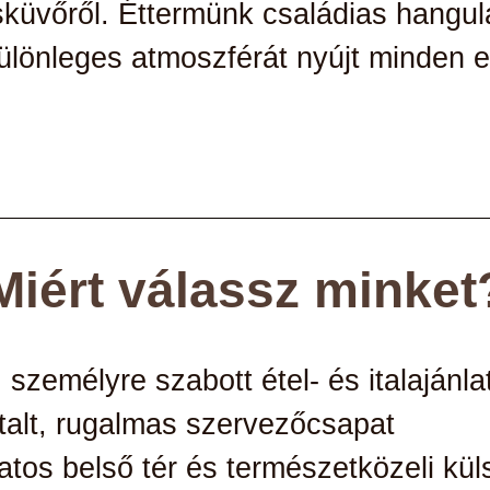
sküvőről.
Éttermünk családias hangul
különleges atmoszférát nyújt minden
Miért válassz minket
 személyre szabott étel- és italajánla
talt, rugalmas szervezőcsapat
tos belső tér és természetközeli kül