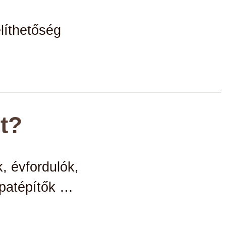
líthetőség
t?
k,
évfordulók,
patépítők …