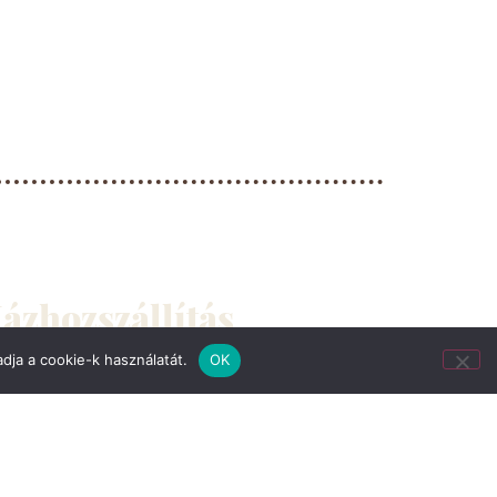
ázhozszállítás
sés, Üllő, Gyál, Bp. XVIII. kerület
dja a cookie-k használatát.
OK
dtől vasárnapig: 10:30-tól 22:00-ig
árunk vissza!”